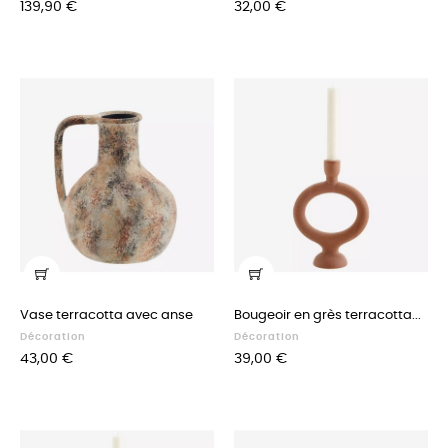
Prix
Prix
139,90 €
32,00 €
Vase terracotta avec anse
Bougeoir en grès terracotta...
Décoration
Décoration
Prix
Prix
43,00 €
39,00 €