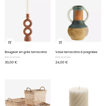
Bougeoir en grès terracotta
Vase terracotta à poignées
Décoration
Décoration
Prix
Prix
30,00 €
24,00 €