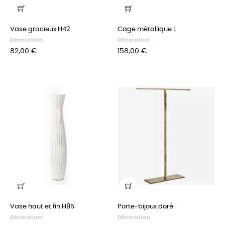
Vase gracieux H42
Cage métallique L
Décoration
Décoration
Prix
Prix
82,00 €
158,00 €
Vase haut et fin H85
Porte-bijoux doré
Décoration
Décoration