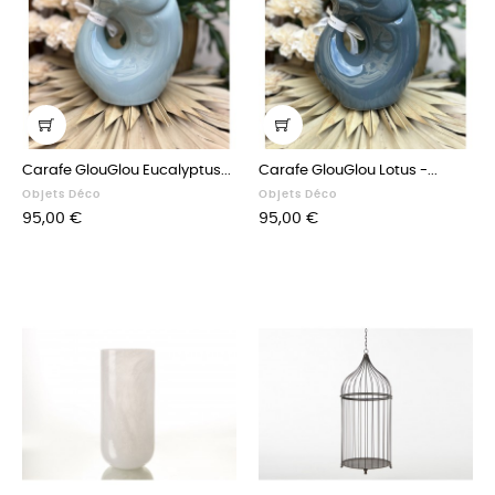
Carafe GlouGlou Eucalyptus...
Carafe GlouGlou Lotus -...
Objets Déco
Objets Déco
Prix
Prix
95,00 €
95,00 €