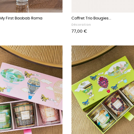
 My First Baobab Roma
Coffret Trio Bougies...
Décoration
Prix
77,00 €