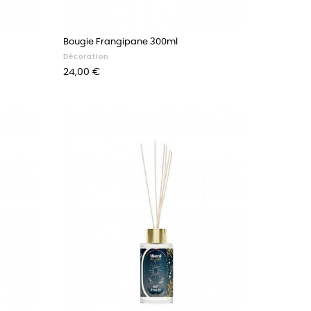
Bougie Frangipane 300ml
Décoration
Prix
24,00 €