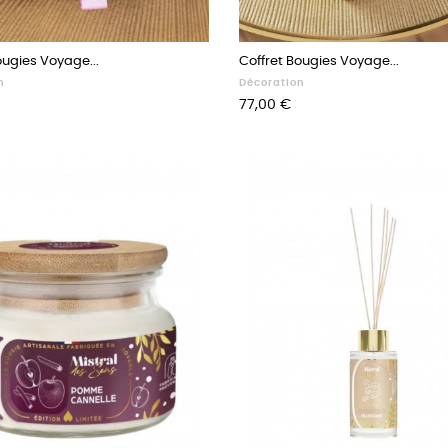
ougies Voyage...
Coffret Bougies Voyage...
n
Décoration
Prix
77,00 €