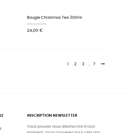
Bougie Christmas Tea 300ml
Décoration
Prix
24,00 €
1
2
3
…
7
LE
INSCRIPTION NEWSLETTER
Vous pouvez vous désinscrire à tout
4
moment. Vous trouverez pour cela nos