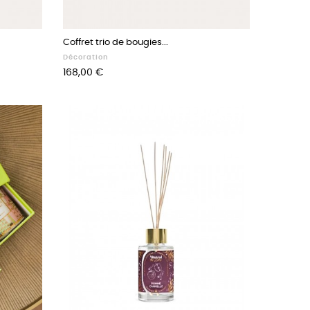
Coffret trio de bougies...
Décoration
Prix
168,00 €