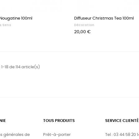
 Nougatine 100ml
Diffuseur Christmas Tea 100ml
s Sens
Décoration
Prix
20,00 €
1-18 de 114 article(s)
NIE
TOUS PRODUITS
SERVICE CLIENTÈ
ns générales de
Prêt-à-porter
Tel : 03 44 58 20 1