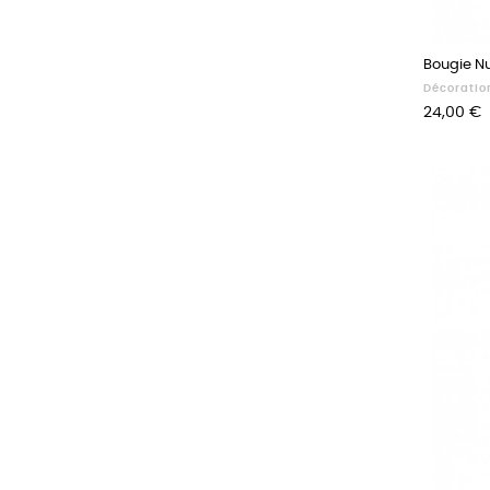
Bougie Nu
Décoratio
Prix
24,00 €