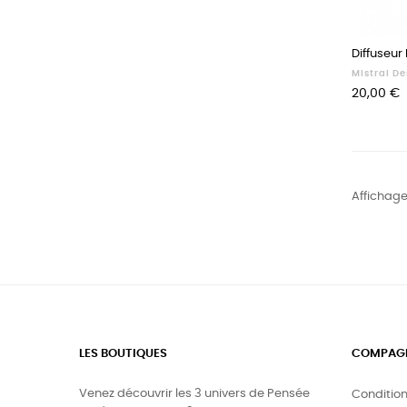
Diffuseur
Mistral De
Prix
20,00 €
Affichage 
LES BOUTIQUES
COMPAG
Venez découvrir les 3 univers de Pensée
Conditio