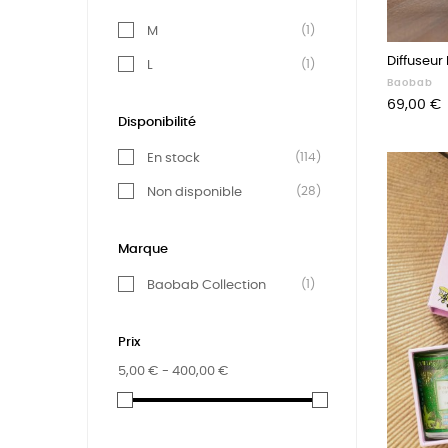
(1)
M
Diffuseur
(1)
L
Baobab
Prix
69,00 €
Disponibilité
(114)
En stock
(28)
Non disponible
Marque
(1)
Baobab Collection
Prix
5,00 € - 400,00 €