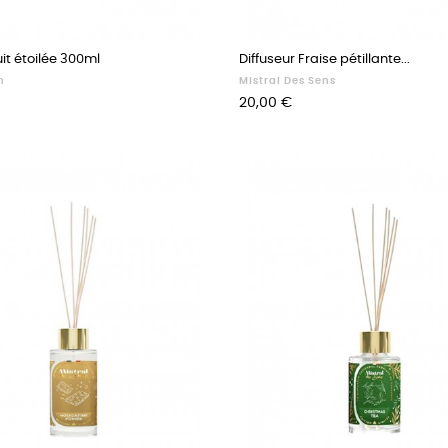
it étoilée 300ml
Diffuseur Fraise pétillante...
n
Mistral Des Sens
Prix
20,00 €