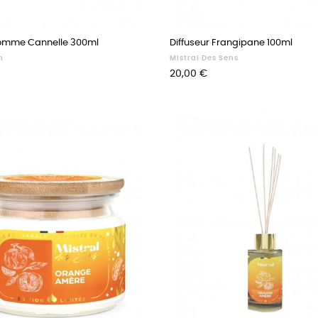
omme Cannelle 300ml
Diffuseur Frangipane 100ml
n
Mistral Des Sens
Prix
20,00 €