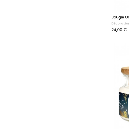
Bougie O
Décoratio
Prix
24,00 €