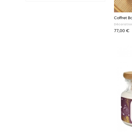
Coffret B
Décoratio
Prix
77,00 €