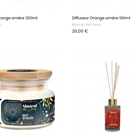
range amère 300ml
Diffuseur Orange amère 100ml
n
Mistral Des Sens
Prix
20,00 €